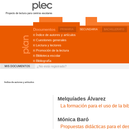
Documentos
PRIMARIA
SECUNDARIA
BACHILLERATO
Índice de autores y artículos
Cuestiones generales
Lectura y lectores
Promoción de la lectura
Biblioteca escolar
Bibliografía
¿No está registrado?
MIS DOCUMENTOS
Indice de autores y artículos
Melquíades Álvarez
La formación para el uso de la bib
Mónica Baró
Propuestas didácticas para el de