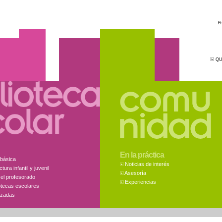
QU
En la práctica
 básica
Noticias de interés
ura infantil y juvenil
Asesoría
el profesorado
Experiencias
iotecas escolares
lizadas