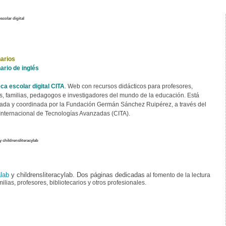
scolar digital
arios
ario de inglés
eca escolar digital CITA
. Web con recursos didácticos para profesores,
, familias, pedagogos e investigadores del mundo de la educación. Está
ada y coordinada por la Fundación Germán Sánchez Ruipérez, a través del
Internacional de Tecnologías Avanzadas (CITA).
y childrensliteracylab
lab
y
childrensliteracylab. Dos páginas dedicadas
al fomento de la lectura
ilias, profesores, bibliotecarios y otros profesionales.