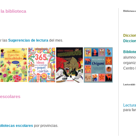
la biblioteca
Biblioteca e
Diccion
r las
Sugerencias de lectura
del mes.
Diccion
Bibliot
alumnos
organiz
Centro 
Lecturalab 
 escolares
Lectura
para fam
bliotecas escolares
por provincias.